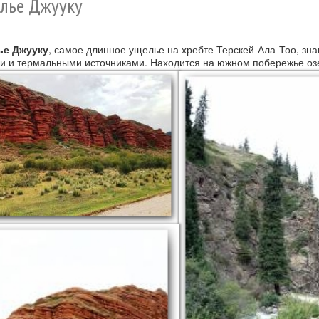
лье Джууку
ье Джууку
, самое длинное ущелье на хребте Терскей-Ала-Тоо, зн
и и термальными источниками. Находится на южном побережье озер