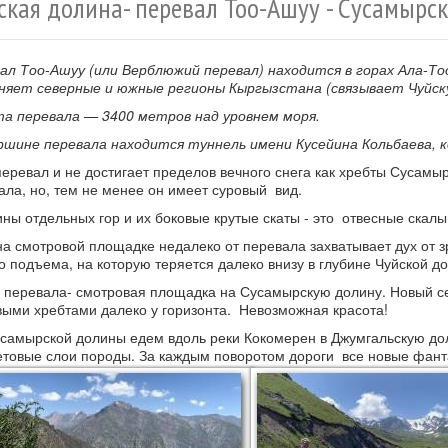
ская долина- перевал Тоо-Ашуу - Сусамырс
ал Тоо-Ашуу (или Верблюжий перевал) находится в горах Ала-Т
няет северные и южные регионы Кыргызстана (связывает Чуйску
а перевала — 3400 метров над уровнем моря.
ршине перевала находится туннель имени Кусейина Кольбаева, к
перевал и не достигает пределов вечного снега как хребты Сусам
ала, но, тем не менее он имеет суровый вид.
ны отдельных гор и их боковые крутые скаты - это отвесные скал
на смотровой площадке недалеко от перевала захватывает дух от 
о подъема, на которую теряется далеко внизу в глубине Чуйской д
 перевала- смотровая площадка на Сусамырскую долину. Новый се
выми хребтами далеко у горизонта. Невозможная красота!
самырской долины едем вдоль реки Кокомерен в Джумгальскую доли
товые слои породы. За каждым поворотом дороги все новые фант