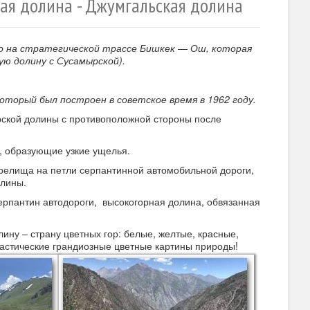
кая долина - Джумгальская долина
оо на стратегической трассе Бишкек — Ош, которая
ю долину с Сусамырской).
оторый был построен в советское время в 1962 году.
ырской долины с противоположной стороны после
ы, образующие узкие ущелья.
зрелища на петли серпантинной автомобильной дороги,
олины.
рпантин автодороги, высокогорная долина, обвязанная
ну – страну цветных гор: белые, желтые, красные,
астические грандиозные цветные картины природы!