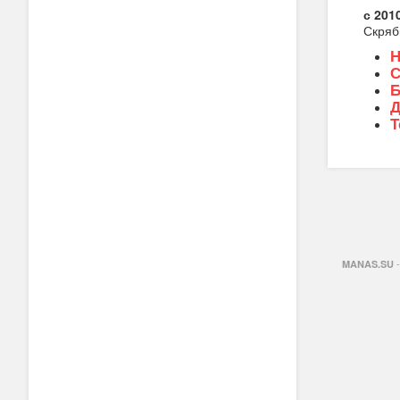
с 201
Скряб
Н
С
Б
Д
Т
-
MANAS.SU