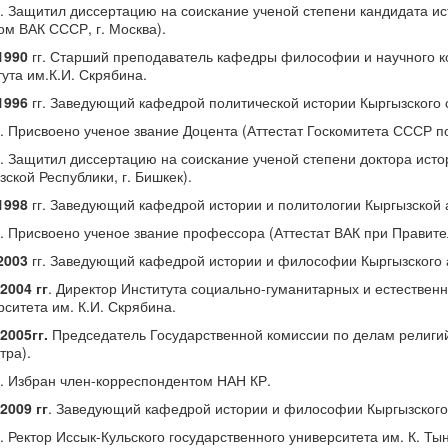
. Защитил диссертацию на соискание ученой степени кандидата ис
ом ВАК СССР, г. Москва).
1990
гг. Старший преподаватель кафедры философии и научного к
тута им.К.И. Скрябина.
1996
гг. Заведующий кафедрой политической истории Кыргызского с
. Присвоено ученое звание Доцента (Аттестат Госкомитета СССР п
. Защитил диссертацию на соискание ученой степени доктора исто
зской Республики, г. Бишкек).
1998
гг. Заведующий кафедрой истории и политологии Кыргызской 
. Присвоено ученое звание профессора (Аттестат ВАК при Правител
2003
гг. Заведующий кафедрой истории и философии Кыргызского а
 2004 гг
. Директор Института социально-гуманитарных и естественн
рситета им. К.И. Скрябина.
 2005гг.
Председатель Государственной комиссии по делам религий
тра).
. Избран член-корреспондентом НАН КР.
 2009 гг
. Заведующий кафедрой истории и философии Кыргызского 
. Ректор Иссык-Кульского государственного университета им. К. Ты