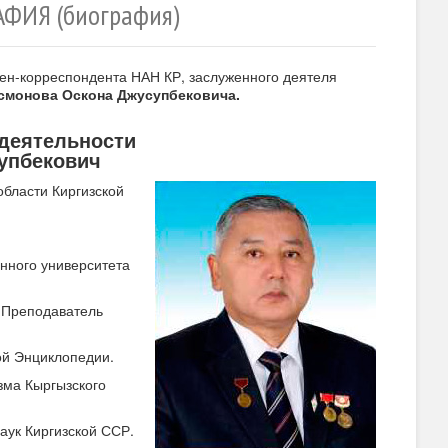
ФИЯ (биография)
лен-корреспондента НАН КР, заслуженного деятеля
смонова Оскона Джусупбековича.
 деятельности
упбекович
области Киргизской
енного университета
. Преподаватель
ой Энциклопедии.
зма Кыргызского
аук Киргизской ССР.