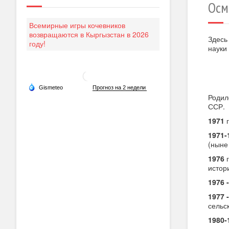
Осм
Всемирные игры кочевников
возвращаются в Кыргызстан в 2026
Здесь
году!
науки
Роди
ССР.
1971
г
1971-
(ныне
1976
г
истор
1976 -
1977 -
сельс
1980-