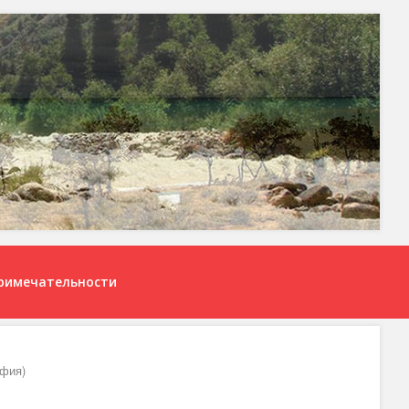
римечательности
фия)