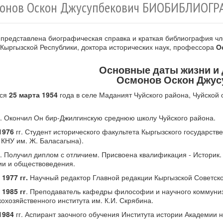
онов Оскон Джусупбекович БИОБИБЛИОГРА
 представлена биографическая справка и краткая библиография ч
 Кыргызской Республики, доктора исторических наук, профессора
О
Основные даты жизни и
Осмонов Оскон Джус
лся
25 марта 1954
года в селе Маданият Чуйского района, Чуйской 
. Окончил Он бир-Джилгинскую среднюю школу Чуйского района.
1976
гг. Студент исторического факультета Кыргызского государств
 КНУ им. Ж. Баласагына).
. Получил диплом с отличием. Присвоена квалификация - Историк
ии и обществоведения.
 1977 гг.
Научный редактор Главной редакции Кыргызской Советск
 1985 гг
. Преподаватель кафедры философии и научного коммуни
кохозяйственного института им. К.И. Скрябина.
1984
гг. Аспирант заочного обучения Института истории Академии н